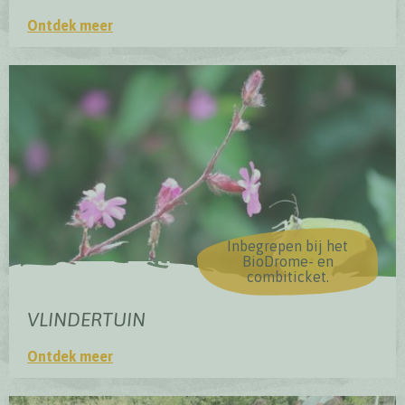
Ontdek meer
BioDrome
Inbegrepen bij het
BioDrome- en
combiticket.
VLINDERTUIN
Ontdek meer
Vlindertuin