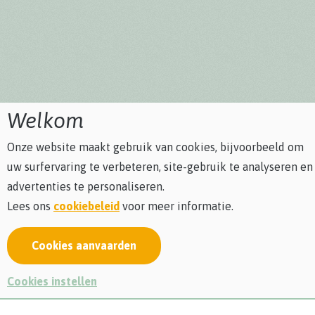
Welkom
Onze website maakt gebruik van cookies, bijvoorbeeld om
uw surfervaring te verbeteren, site-gebruik te analyseren en
advertenties te personaliseren.
Lees ons
cookiebeleid
voor meer informatie.
Wat is biodiversiteit? En waarom is het
Cookies aanvaarden
behoud ervan van levensbelang?
Cookies instellen
Een bezoek aan de BioDrome start met de drukte van het