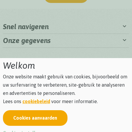
Snel navigeren
Onze gegevens
Welkom
Onze website maakt gebruik van cookies, bijvoorbeeld om
uw surfervaring te verbeteren, site-gebruik te analyseren
en advertenties te personaliseren.
Lees ons
cookiebeleid
voor meer informatie.
Cookies aanvaarden
Privacybeleid
Cookiebeleid
Algemene voorwaarden
Bezoekersreglement
webdesign © Sanmax Projects