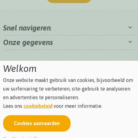
Snel navigeren
Onze gegevens
Welkom
Onze website maakt gebruik van cookies, bijvoorbeeld om
uw surfervaring te verbeteren, site-gebruik te analyseren
en advertenties te personaliseren.
Lees ons
cookiebeleid
voor meer informatie.
Cookies aanvaarden
Privacybeleid
Cookiebeleid
Algemene voorwaarden
Bezoekersreglement
webdesign © Sanmax Projects