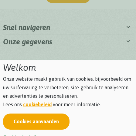
Snel navigeren
Onze gegevens
Welkom
Onze website maakt gebruik van cookies, bijvoorbeeld om
uw surfervaring te verbeteren, site-gebruik te analyseren
en advertenties te personaliseren.
Lees ons
cookiebeleid
voor meer informatie.
Cookies aanvaarden
Privacybeleid
Cookiebeleid
Algemene voorwaarden
Bezoekersreglement
webdesign © Sanmax Projects