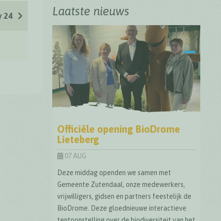
Laatste nieuws
 24
Officiële opening BioDrome
Lieteberg
07 AUG
Deze middag openden we samen met
Gemeente Zutendaal, onze medewerkers,
vrijwilligers, gidsen en partners feestelijk de
BioDrome. Deze gloednieuwe interactieve
tentoonstelling over de biodiversiteit van het