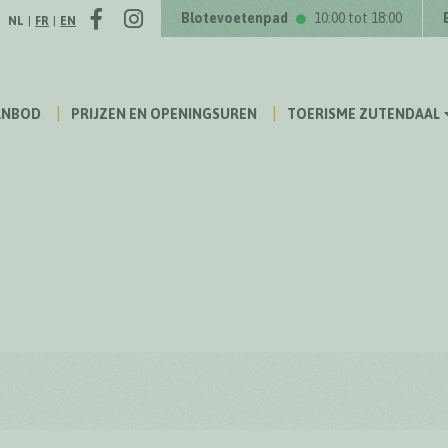
Facebook
Instagram
Volg ons op
Blotevoetenpad
10:00 tot 18:00
NL
|
FR
|
EN
ANBOD
PRIJZEN EN OPENINGSUREN
TOERISME ZUTENDAAL