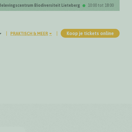
Belevingscentrum Biodiversiteit Lieteberg
10:00 tot 18:00
Koop je tickets online
PRAKTISCH & MEER