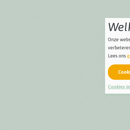
Wel
Onze websi
verbeteren
Lees ons
c
Cook
Cookies in