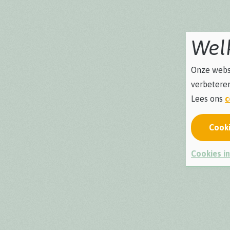
Wel
Onze websi
verbeteren
Lees ons
c
Cook
Cookies in