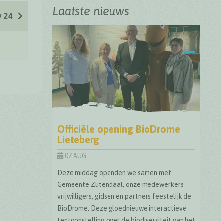
Laatste nieuws
 24
Officiële opening BioDrome
Lieteberg
07 AUG
Deze middag openden we samen met
Gemeente Zutendaal, onze medewerkers,
vrijwilligers, gidsen en partners feestelijk de
BioDrome. Deze gloednieuwe interactieve
tentoonstelling over de biodiversiteit van het