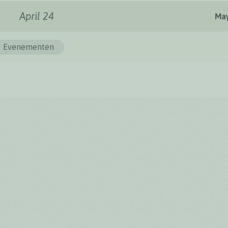
April 24
May
Evenementen