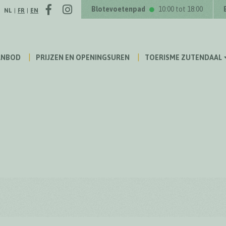
Facebook
Instagram
Volg ons op
Blotevoetenpad
10:00 tot 18:00
NL
|
FR
|
EN
ANBOD
PRIJZEN EN OPENINGSUREN
TOERISME ZUTENDAAL