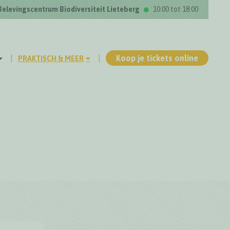
Belevingscentrum Biodiversiteit Lieteberg
10:00 tot 18:00
Koop je tickets online
PRAKTISCH & MEER