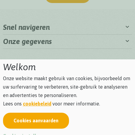
Snel navigeren
Onze gegevens
Welkom
Onze website maakt gebruik van cookies, bijvoorbeeld om
uw surfervaring te verbeteren, site-gebruik te analyseren
en advertenties te personaliseren.
Lees ons
cookiebeleid
voor meer informatie.
Cookies aanvaarden
Privacybeleid
Cookiebeleid
Algemene voorwaarden
Bezoekersreglement
webdesign © Sanmax Projects