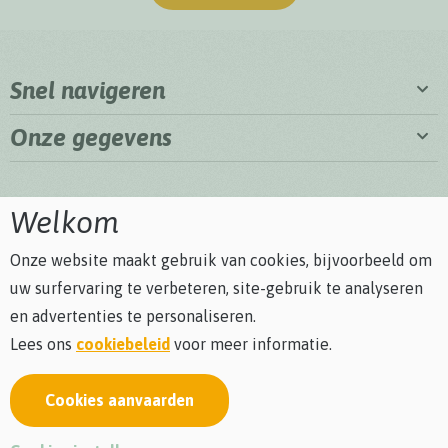
Snel navigeren
Onze gegevens
Welkom
Onze website maakt gebruik van cookies, bijvoorbeeld om
uw surfervaring te verbeteren, site-gebruik te analyseren
en advertenties te personaliseren.
Lees ons
cookiebeleid
voor meer informatie.
Cookies aanvaarden
Privacybeleid
Cookiebeleid
Algemene voorwaarden
Bezoekersreglement
webdesign © Sanmax Projects