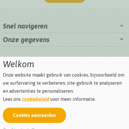
Snel navigeren
Onze gegevens
Welkom
Onze website maakt gebruik van cookies, bijvoorbeeld om
uw surfervaring te verbeteren, site-gebruik te analyseren
en advertenties te personaliseren.
Lees ons
cookiebeleid
voor meer informatie.
Cookies aanvaarden
Privacybeleid
Cookiebeleid
Algemene voorwaarden
Bezoekersreglement
webdesign © Sanmax Projects