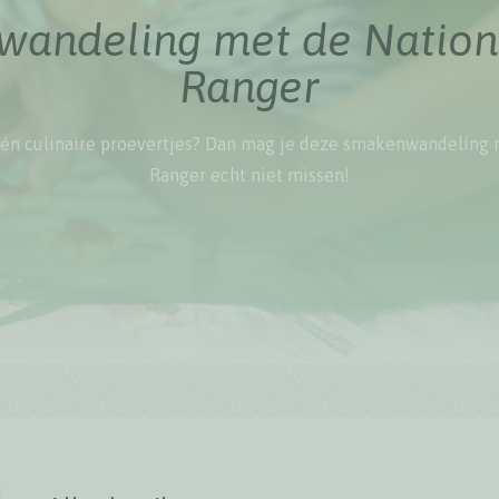
andeling met de Nation
Ranger
én culinaire proevertjes? Dan mag je deze smakenwandeling 
Ranger echt niet missen!