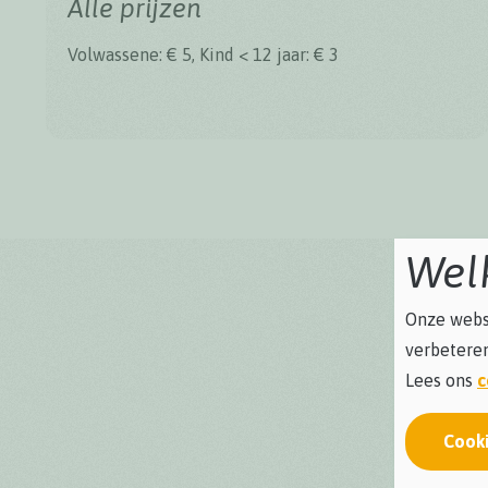
Alle prijzen
Volwassene: € 5, Kind < 12 jaar: € 3
Wel
Onze websi
verbeteren
Lees ons
c
Cook