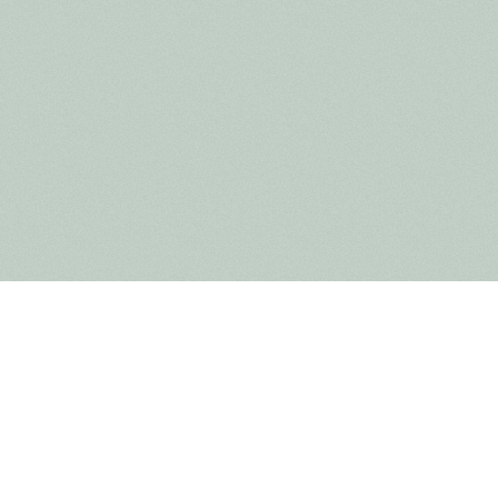
 het Nationaal Park te ontdekken, neemt je graag mee op
atuur van het Nationaal Park. We brengen je aandacht naar
an de jeneverbes die van oudsher gebruikt wordt om
typische Nationaal Park producten zoals een Nationaal Park