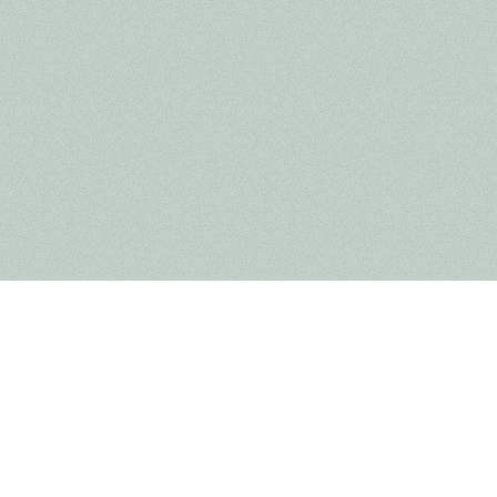
De Nationaal Park Ranger, dé natuurgids bij uitstek om
een culinaire natuurwandeling met proevertjes uit de n
planten met een bijzondere smaak en geur. Denk maar a
jenever op smaak te brengen. Bij de proevertjes zitten 
likeur, keisnoepjes, ...