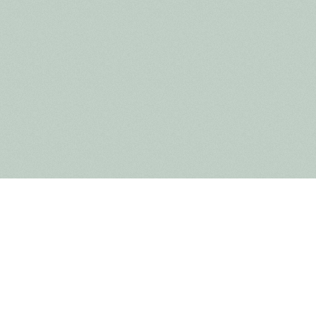
Aankomende activiteiten
Vlinderwandeling langs de kanaaltaluds
in Gellik
09 AUG