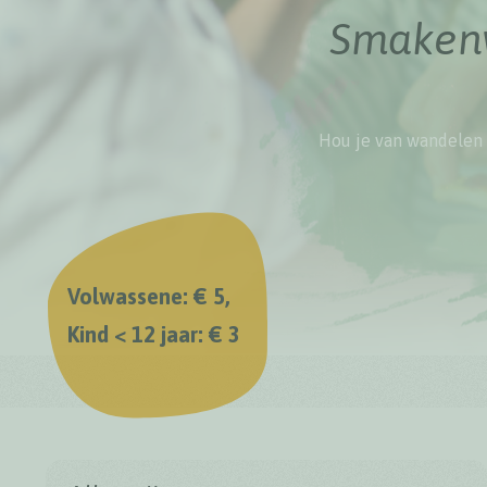
Smakenw
Hou je van wandelen 
Volwassene: € 5,
Kind < 12 jaar: € 3