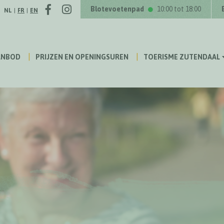
Facebook
Instagram
Volg ons op
Blotevoetenpad
10:00 tot 18:00
NL
|
FR
|
EN
ANBOD
PRIJZEN EN OPENINGSUREN
TOERISME ZUTENDAAL