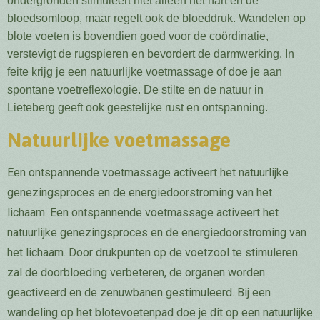
ondergronden stimuleert niet alleen het hart
en de
bloedsomloop, maar regelt ook de
bloeddruk.
Wandelen op
blote voeten is bovendien goed voor de coördinatie,
verstevigt de rugspieren en bevordert
de darmwerking.
In
feite krijg je een natuurlijke voetmassage of doe je aan
spontane voetreflexologie.
De stilte en de natuur in
Lieteberg geeft ook geestelijke rust en ontspanning.
Natuurlijke voetmassage
Een ontspannende voetmassage activeert het natuurlijke
genezingsproces en de energiedoorstroming van het
lichaam.
Een ontspannende voetmassage activeert het
natuurlijke genezingsproces en de energiedoorstroming van
het lichaam. Door drukpunten op de voetzool te stimuleren
zal de doorbloeding verbeteren, de organen worden
geactiveerd en de zenuwbanen gestimuleerd. Bij een
wandeling op het blotevoetenpad doe je dit op een natuurlijke