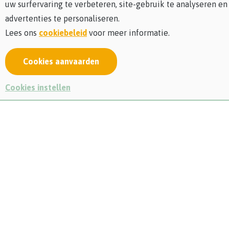
uw surfervaring te verbeteren, site-gebruik te analyseren en
advertenties te personaliseren.
Lees ons
cookiebeleid
voor meer informatie.
Cookies aanvaarden
Cookies instellen
Deze workshop is reeds volzet. Indien u graag op de
reservelijst komt te staan, stuur ons dan een e-mail naar
info@lieteberg.be
Tijdens de
Week van de Bij
gaan we samen met imker en
bezielster van
SweetBeeBeauty
,
Christel Kneepkens
uit
Zonhoven, aan de slag met pure bijenwas, essentiële oliën
en kruiden om unieke (geur)kaarsen te creëren in
verschillende vormen en stijlen.
Bijenwas is een veelzijdig, 100% natuurlijk product,