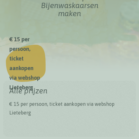
Bijenwaskaarsen
maken
€ 15 per
persoon,
ticket
aankopen
via webshop
Lieteberg
Alle prijzen
€ 15 per persoon, ticket aankopen via webshop
Lieteberg