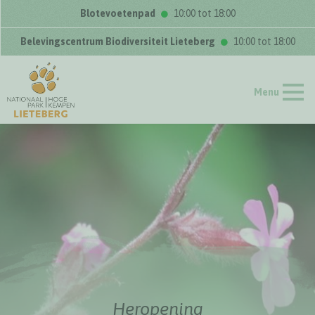
Blotevoetenpad
10:00 tot 18:00
Belevingscentrum Biodiversiteit Lieteberg
10:00 tot 18:00
Menu
Heropening