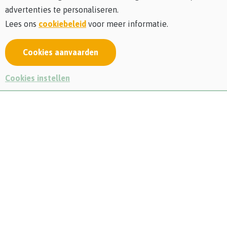
advertenties te personaliseren.
Lees ons
cookiebeleid
voor meer informatie.
Cookies aanvaarden
Vanaf vrijdag 1 mei kan iedereen komen genieten in onze
Cookies instellen
vernieuwde Vlindertuin!
De Vlindertuin van Lieteberg is bijzonder omdat hier
enkel
inheemse vlindersoorten
gehouden worden. De koepel
bestaat dus niet uit glas, zoals bij een tropische serre, maar
uit gaas. Dit betekent dat de tuin onderhevig is aan de
seizoenen en de weersomstandigheden. Daarom is de
Vlindertuin enkel geopend voor publiek van mei tot en
met september: dan heb je de meeste kans om deze
dansende pareltjes te bewonderen. Vlinders hebben
immers zonlicht nodig om te kunnen vliegen. Als