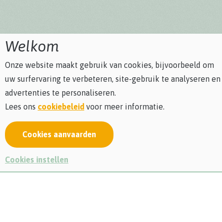
Welkom
Onze website maakt gebruik van cookies, bijvoorbeeld om
uw surfervaring te verbeteren, site-gebruik te analyseren en
advertenties te personaliseren.
Lees ons
cookiebeleid
voor meer informatie.
Cookies aanvaarden
Auteurslezing en doe-activiteiten voor jonge
Cookies instellen
natuurhelden van 6 tot 10 jaar.
Warre is buiten aan het spelen, maar het is verdacht stil.
Geen gezoem, gefluit, of gebrom … niets! Waar zijn de
vogels? En de bijen en de vlinders? Willow heeft wel een