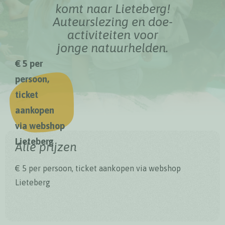
komt naar Lieteberg!
Auteurslezing en doe-
activiteiten voor
jonge natuurhelden.
€ 5 per
persoon,
ticket
aankopen
via webshop
Lieteberg
Alle prijzen
€ 5 per persoon, ticket aankopen via webshop
Lieteberg