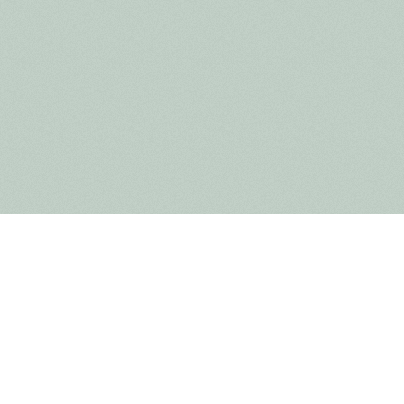
Meer info
Reservatieformulier groepsbezoek