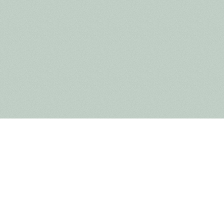
leving met
n, jongeren én volwassenen te inspireren en te
maken van het belang van onze natuur en lokale