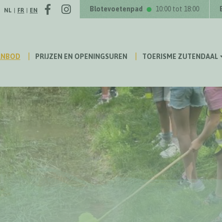
Facebook
Instagram
Volg ons op
Blotevoetenpad
10:00 tot 18:00
NL
|
FR
|
EN
ANBOD
PRIJZEN EN OPENINGSUREN
TOERISME ZUTENDAAL