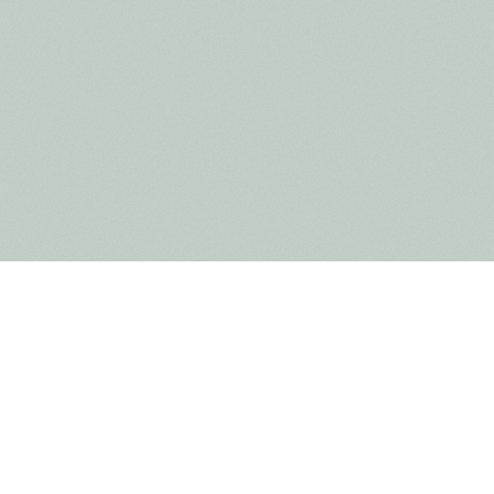
Natuureducatie en -be
professionele gids
Wij geloven in de kracht van natuurbeleving om kindere
verwonderen. Op die manier willen we iedereen bewust 