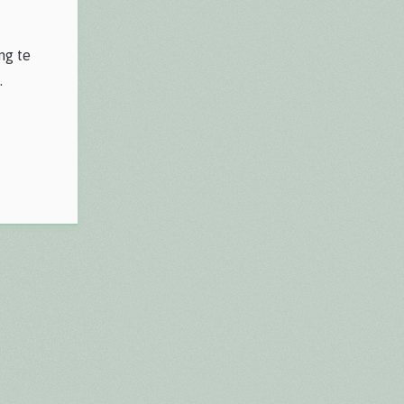
ng te
.