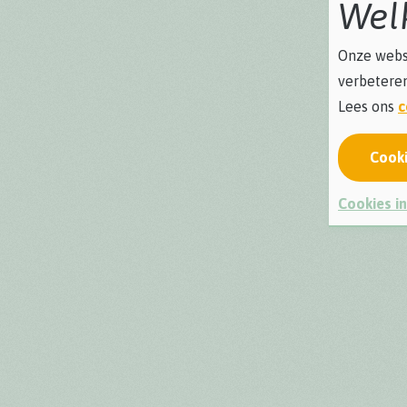
Wel
Onze websi
verbeteren
Lees ons
c
Cook
Cookies in