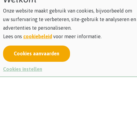
Onze website maakt gebruik van cookies, bijvoorbeeld om
uw surfervaring te verbeteren, site-gebruik te analyseren en
advertenties te personaliseren.
Lees ons
cookiebeleid
voor meer informatie.
Cookies aanvaarden
Cookies instellen
Update: deze vacature werd ondertussen ingevuld.
Heb jij een passie voor natuur en buiten werken?
Krijg je energie van
snoeien, maaien, zagen, wieden en
planten,
...?
Zijn
machines
zoals een kettingzaag, bosmaaier of
wiellader helemaal jouw ding?