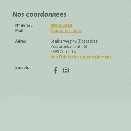
Nos coordonnées
N° de tél.
089 25 50 60
Mail
Contactez-nous
Adres
Stalkerweg 46 (Postadres:
Zuurbroekstraat 16)
3690 Zutendaal
Voir l'itinéraire sur google maps
Suivez-nous sur
Socials
Facebook
Instagram