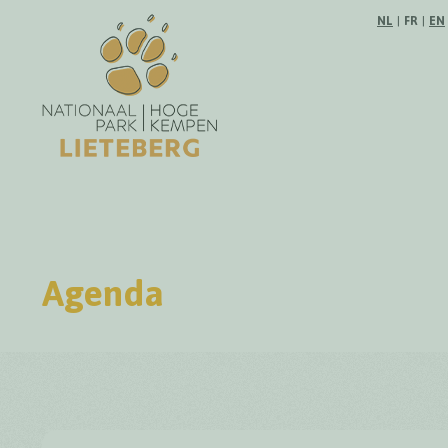
Suivez-no
NL
|
FR
|
EN
Agenda