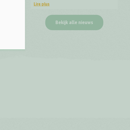
Lire plus
Top Trail Lieteberg - Label de qualité europée
Bekijk alle nieuws