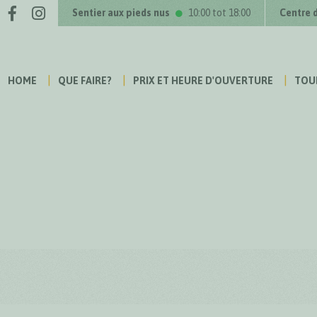
Facebook
Instagram
us sur
Sentier aux pieds nus
10:00 tot 18:00
Centre 
HOME
QUE FAIRE?
PRIX ET HEURE D'OUVERTURE
TOU