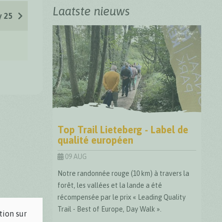
Laatste nieuws
y 25
Top Trail Lieteberg - Label de
qualité européen
09 AUG
Notre randonnée rouge (10 km) à travers la
forêt, les vallées et la lande a été
récompensée par le prix « Leading Quality
Trail - Best of Europe, Day Walk ».
tion sur