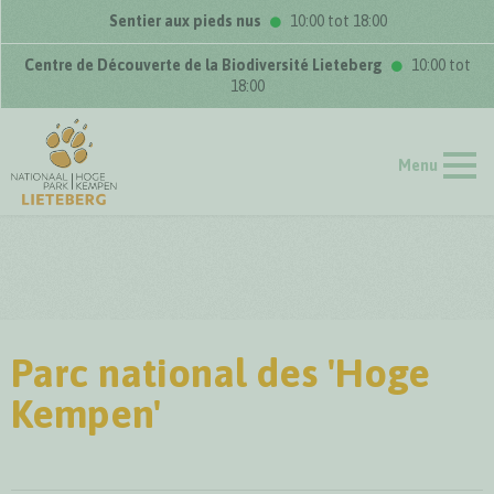
Sentier aux pieds nus
10:00 tot 18:00
Centre de Découverte de la Biodiversité Lieteberg
10:00 tot
18:00
Menu
Parc national des 'Hoge
Kempen'