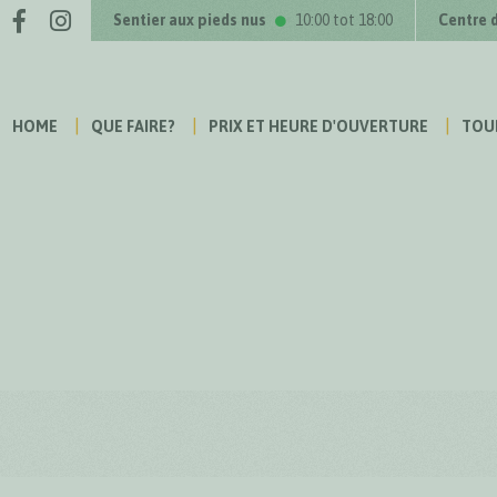
Facebook
Instagram
us sur
Sentier aux pieds nus
10:00 tot 18:00
Centre 
HOME
QUE FAIRE?
PRIX ET HEURE D'OUVERTURE
TOU