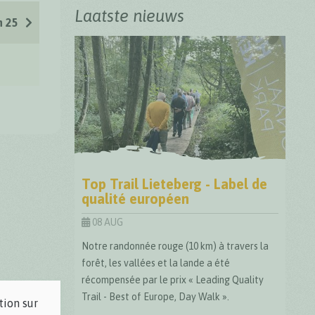
Laatste nieuws
h 25
Top Trail Lieteberg - Label de
qualité européen
08 AUG
Notre randonnée rouge (10 km) à travers la
forêt, les vallées et la lande a été
récompensée par le prix « Leading Quality
Trail - Best of Europe, Day Walk ».
tion sur