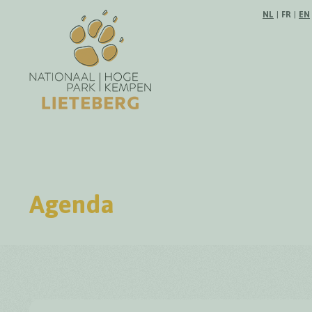
Suivez-no
NL
|
FR
|
EN
Agenda