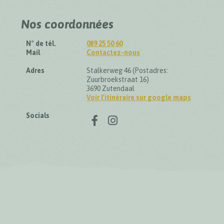
Nos coordonnées
N° de tél.
089 25 50 60
Mail
Contactez-nous
Adres
Stalkerweg 46 (Postadres:
Zuurbroekstraat 16)
3690 Zutendaal
Voir l'itinéraire sur google maps
Suivez-nous sur
Socials
Facebook
Instagram