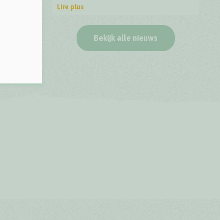
Lire plus
Top Trail Lieteberg - Label de qualité europée
Bekijk alle nieuws