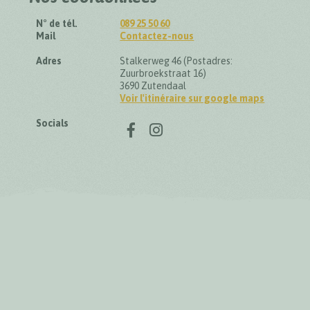
N° de tél.
089 25 50 60
Mail
Contactez-nous
Adres
Stalkerweg 46 (Postadres:
Zuurbroekstraat 16)
3690 Zutendaal
Voir l'itinéraire sur google maps
Suivez-nous sur
Socials
Facebook
Instagram