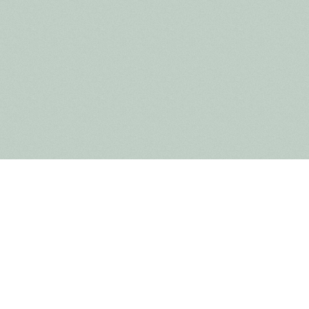
Après la récente rénovation du centre d'accueil des visi
étape de la transformation du Centre d’Expérience sur la
en libre-service géré par l'asbl Arbeidskansen, une orga
éloignées du marché du travail à travailler, apprendre et 
La carte du nouveau bistrot propose des
classiques belg