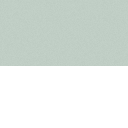
teurs, l'ouverture du Bistro Lieteberg marque la prochaine
 Biodiversité Lieteberg. Le Bistro Lieteberg est un bistro
nisation qui guide, soutient et motive les personnes
grandir.
es
tels que la vol-au-vent, les carbonnades flamandes et les