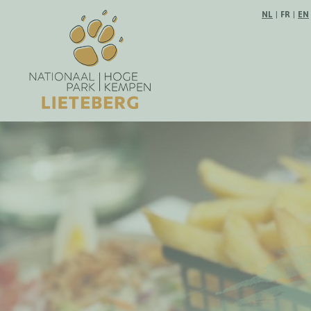
Suivez-no
NL
|
FR
|
EN