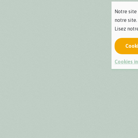
Notre site
notre site.
Lisez not
Cook
Cookies in