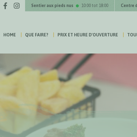
Facebook
Instagram
us sur
Sentier aux pieds nus
10:00 tot 18:00
Centre 
HOME
QUE FAIRE?
PRIX ET HEURE D'OUVERTURE
TOU