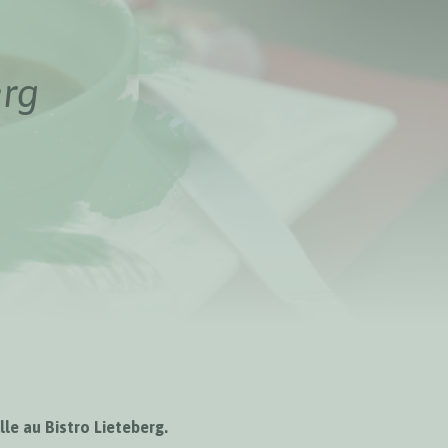
erg
lle au Bistro Lieteberg.