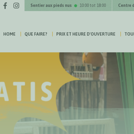
Facebook
Instagram
us sur
Sentier aux pieds nus
10:00 tot 18:00
Centre 
HOME
QUE FAIRE?
PRIX ET HEURE D'OUVERTURE
TOU