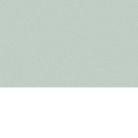
Saviez-vous qu'avec le miel, grâce au travail acharné de
délicieuse bière ? Goûtez littéralement la nature du Par
Promotion spéciale fin de l'année : à l'achat de 6 boutei