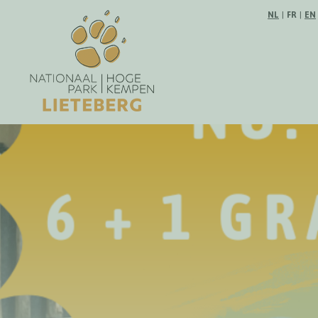
Suivez-no
NL
|
FR
|
EN