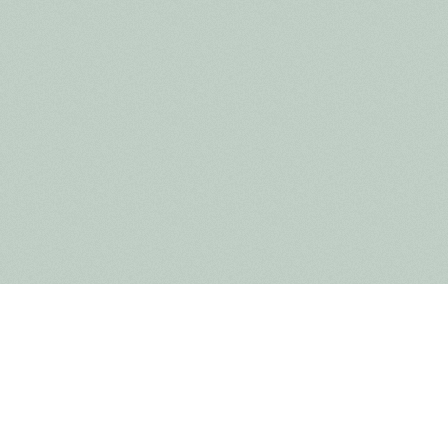
 nos abeilles à Lieteberg, nous brassons également une
c national des 'Hoge Kempen' !
lles de bière au miel, une bouteille est offerte !