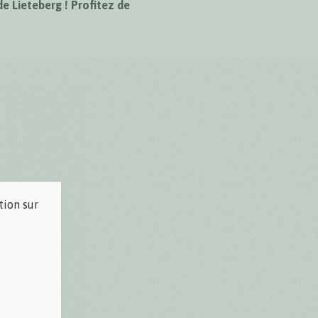
de Lieteberg ! Profitez de
tion sur