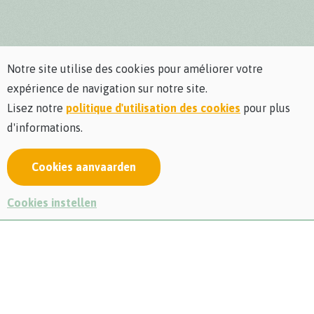
Notre site utilise des cookies pour améliorer votre
expérience de navigation sur notre site.
Lisez notre
politique d'utilisation des cookies
pour plus
d'informations.
Cookies aanvaarden
Le Jardin des Papillons est ouvert du 1er mai au
Cookies instellen
30 septembre.
Appréciation des papillons
européens
Laissez-vous surprendre par
les perles dansants
de notre
Jardin des Papillons avec
divers papillons européens
. Dans