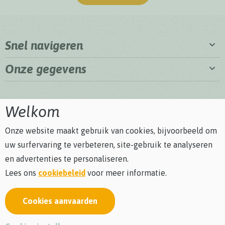
Snel navigeren
Onze gegevens
Welkom
Onze website maakt gebruik van cookies, bijvoorbeeld om
uw surfervaring te verbeteren, site-gebruik te analyseren
en advertenties te personaliseren.
Lees ons
cookiebeleid
voor meer informatie.
Cookies aanvaarden
Privacybeleid
Cookiebeleid
Algemene voorwaarden
Bezoekersreglement
webdesign © Sanmax Projects